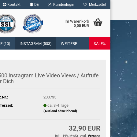
Kontakt
DE
Kundenlogin
Merkzettel
Ihr Warenkorb
0,00 EUR
l
 (10)
INSTAGRAM (533)
WEITERE
SALE%
wort
00 In­sta­gram Live Video Views / Auf­ru­fe
r Dich
rstellen
t.Nr.:
200735
rt vergessen?
eferzeit:
ca. 3-4 Tage
(Ausland abweichend)
32,90 EUR
inkl. 19% MwSt. zzgl.
Versand