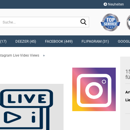
Neuheiten
Sprache auswählen
Suche...
E-Mai
Währung auswählen
(17)
DEEZER (45)
FACEBOOK (449)
FLIPAGRAM (31)
GOOGLE
Pass
»
stagram Live Video Views
Lieferland
15
fü
Konto e
Ar
Passwo
Li