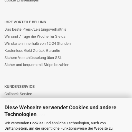
Cookie Einstellungen
IHRE VORTEILE BEI UNS
Das beste Preis-/Leistungsverhältnis
Wir sind 7 Tage die Woche für Sie da
Wir starten innerhalb von 12-24 Stunden
Kostenlose Geld-Zurück-Garantie
Sichere Verschlüsselung über SSL
Sicher und bequem mit Stripe bezahlen
KUNDENSERVICE
Callback Service
Online-Hilfe
Diese Webseite verwendet Cookies und andere
Kontaktformular
Technologien
E-Mail: info@likernow.de
Skype Live Support
Wir verwenden Cookies und ähnliche Technologien, auch von
Drittanbietern, um die ordentliche Funktionsweise der Website zu
Ihre Meinung und Ideen