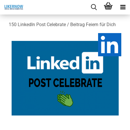
150 Lin­ke­dIn Post Ce­le­bra­te / Bei­trag Fei­ern für Dich