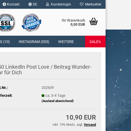
Kontakt
DE
Kundenlogin
Merkzettel
Ihr Warenkorb
0,00 EUR
l
 (10)
INSTAGRAM (533)
WEITERE
SALE%
wort
0 Lin­ke­dIn Post Love / Bei­trag Wun­der­
r für Dich
rstellen
t.Nr.:
202609
rt vergessen?
eferzeit:
ca. 3-4 Tage
(Ausland abweichend)
10,90 EUR
inkl. 19% MwSt. zzgl.
Versand