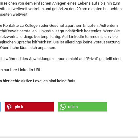
n reichen von dem einfachen Anlegen eines Lebenslaufs bis hin zum
In ist weltweit vertreten und gehört zu den 20 am meisten besuchten
seiten weltweit.
Sie Kontakte zu Kollegen oder Geschäftspartnern knüpfen. Außerdem
häftswelt herstellen. LinkedIn ist grundsätzlich kostenlos. Wenn Sie
etzwerk allerdings kostenpflichtig. Auf LinkedIn tummeln sich viele
lischen Sprache hilfreich ist. Sie ist allerdings keine Voraussetzung,
Oberfläche lässt sich anpassen.
seite während des Abwicklungszeitraums nicht auf "Privat" gestellt sind.
n nur Ihre LinkedIn-URL.
 hier echte aktive Love, es sind keine Bots.
pin it
teilen