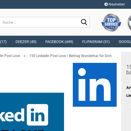
Neuheiten
Sprache auswählen
Suche...
E-Mai
Währung auswählen
(17)
DEEZER (45)
FACEBOOK (449)
FLIPAGRAM (31)
GOOGLE
Pass
»
dIn Post Love
150 LinkedIn Post Love / Beitrag Wunderbar für Dich
Lieferland
15
ba
Konto e
Ar
Passwo
Li