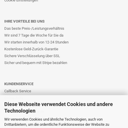
Cookie Einstellungen
IHRE VORTEILE BEI UNS
Das beste Preis-/Leistungsverhältnis
Wir sind 7 Tage die Woche für Sie da
Wir starten innerhalb von 12-24 Stunden
Kostenlose Geld-Zurück-Garantie
Sichere Verschlüsselung über SSL
Sicher und bequem mit Stripe bezahlen
KUNDENSERVICE
Callback Service
Online-Hilfe
Diese Webseite verwendet Cookies und andere
Kontaktformular
Technologien
E-Mail: info@likernow.de
Skype Live Support
Wir verwenden Cookies und ähnliche Technologien, auch von
Drittanbietern, um die ordentliche Funktionsweise der Website zu
Ihre Meinung und Ideen