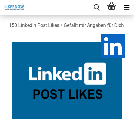
150 Lin­ke­dIn Post Likes / Ge­fällt mir An­ga­ben für Dich