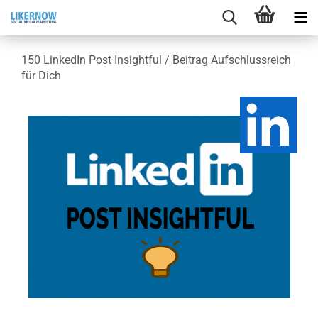
150 Lin­ke­dIn Post In­sight­ful / Bei­trag Auf­schluss­reich
für Dich