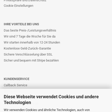
Privatsphäre und Datenschutz
Cookie Einstellungen
IHRE VORTEILE BEI UNS
Das beste Preis-/Leistungsverhältnis
Wir sind 7 Tage die Woche für Sie da
Wir starten innerhalb von 12-24 Stunden
Kostenlose Geld-Zurück-Garantie
Sichere Verschlüsselung über SSL
Sicher und bequem mit Stripe bezahlen
KUNDENSERVICE
Callback Service
Online-Hilfe
Diese Webseite verwendet Cookies und andere
Kontaktformular
Technologien
E-Mail: info@likernow.de
Skype Live Support
Wir verwenden Cookies und ähnliche Technologien, auch von