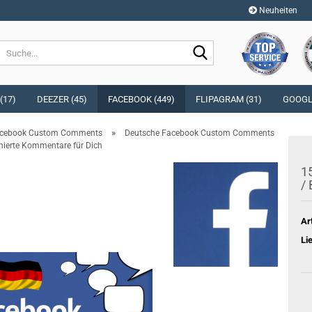
Neuheiten
Sprache auswählen
Suche...
E-Mai
Währung auswählen
(17)
DEEZER (45)
FACEBOOK (449)
FLIPAGRAM (31)
GOOGLE
Pass
»
cebook Custom Comments
Deutsche Facebook Custom Comments
Lieferland
ierte Kommentare für Dich
1
/ 
Konto e
Ar
Passwo
Li