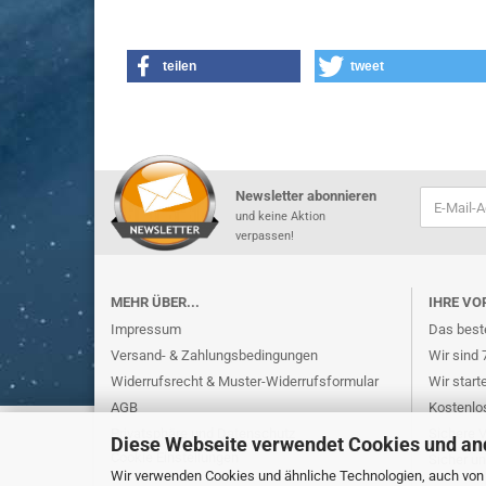
teilen
tweet
Newsletter abonnieren
und keine Aktion
verpassen!
MEHR ÜBER...
IHRE VO
Impressum
Das beste
Versand- & Zahlungsbedingungen
Wir sind 
Widerrufsrecht & Muster-Widerrufsformular
Wir start
AGB
Kostenlo
Privatsphäre und Datenschutz
Sichere 
Diese Webseite verwendet Cookies und an
Cookie Einstellungen
Sicher u
Wir verwenden Cookies und ähnliche Technologien, auch von D