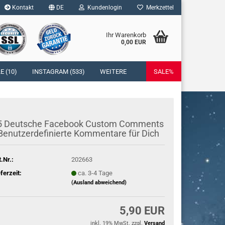
Kontakt
DE
Kundenlogin
Merkzettel
Ihr Warenkorb
0,00 EUR
l
 (10)
INSTAGRAM (533)
WEITERE
SALE%
wort
5 Deut­sche Face­book Cus­tom Com­ments
Be­nut­zer­de­fi­nier­te Kom­men­ta­re für Dich
rstellen
t.Nr.:
202663
rt vergessen?
eferzeit:
ca. 3-4 Tage
(Ausland abweichend)
5,90 EUR
inkl. 19% MwSt. zzgl.
Versand