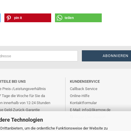
pin it
teilen
RTEILE BEI UNS
KUNDENSERVICE
 Preis-/Leistungsverhältnis
Callback Service
7 Tage die Woche für Sie da
Online-Hilfe
en innerhalb von 12-24 Stunden
Kontaktformular
se Geld-Zurück-Garantie
E-Mail: info@likernow.de
Verschlüsselung über SSL
Skype Live Support
dere Technologien
nd bequem mit Stripe bezahlen
Ihre Meinung und Ideen
rittanbietern, um die ordentliche Funktionsweise der Website zu