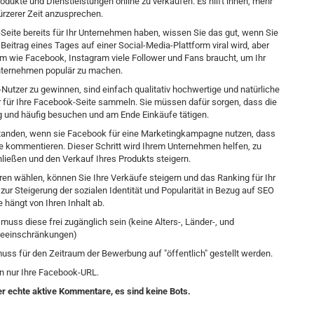
kte und Dienstleistungen online zu verkaufen. Es hilft ihnen, mehr
ürzerer Zeit anzusprechen.
Seite bereits für Ihr Unternehmen haben, wissen Sie das gut, wenn Sie
 Beitrag eines Tages auf einer Social-Media-Plattform viral wird, aber
m wie Facebook, Instagram viele Follower und Fans braucht, um Ihr
Unternehmen populär zu machen.
utzer zu gewinnen, sind einfach qualitativ hochwertige und natürliche
er für Ihre Facebook-Seite sammeln. Sie müssen dafür sorgen, dass die
g und häufig besuchen und am Ende Einkäufe tätigen.
standen, wenn sie Facebook für eine Marketingkampagne nutzen, dass
räge kommentieren. Dieser Schritt wird Ihrem Unternehmen helfen, zu
ließen und den Verkauf Ihres Produkts steigern.
 wählen, können Sie Ihre Verkäufe steigern und das Ranking für Ihr
r Steigerung der sozialen Identität und Popularität in Bezug auf SEO
 hängt von Ihren Inhalt ab.
muss diese frei zugänglich sein (keine Alters-, Länder-, und
beeinschränkungen)
muss für den Zeitraum der Bewerbung auf "öffentlich" gestellt werden.
n nur Ihre Facebook-URL.
er echte aktive Kommentare, es sind keine Bots.