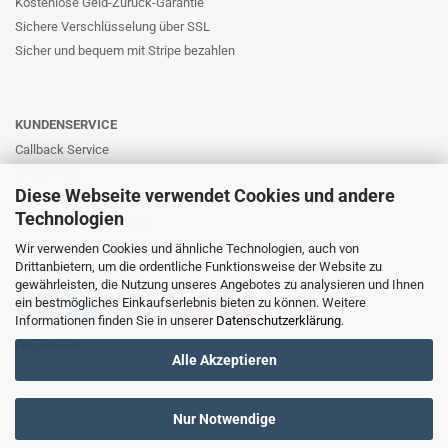
Kostenlose Geld-Zurück-Garantie
Sichere Verschlüsselung über SSL
Sicher und bequem mit Stripe bezahlen
KUNDENSERVICE
Callback Service
Online-Hilfe
Diese Webseite verwendet Cookies und andere
Kontaktformular
Technologien
E-Mail: info@likernow.de
Skype Live Support
Wir verwenden Cookies und ähnliche Technologien, auch von
Drittanbietern, um die ordentliche Funktionsweise der Website zu
Ihre Meinung und Ideen
gewährleisten, die Nutzung unseres Angebotes zu analysieren und Ihnen
ein bestmögliches Einkaufserlebnis bieten zu können. Weitere
Informationen finden Sie in unserer
Datenschutzerklärung
.
FACEBOOK
Alle Akzeptieren
Nur Notwendige