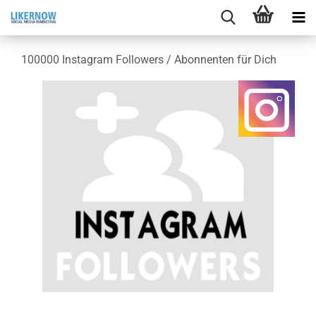
100000 In­sta­gram Fol­lowers / Abon­nen­ten für Dich