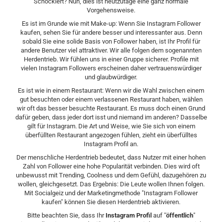
Schockiert? Nun, dies ist heutzutage eine ganz normale
Vorgehensweise.
Es ist im Grunde wie mit Make-up: Wenn Sie Instagram Follower
kaufen, sehen Sie für andere besser und interessanter aus. Denn
sobald Sie eine solide Basis von Follower haben, ist Ihr Profil für
andere Benutzer viel attraktiver. Wir alle folgen dem sogenannten
Herdentrieb. Wir fühlen uns in einer Gruppe sicherer. Profile mit
vielen Instagram Followers erscheinen daher vertrauenswürdiger
und glaubwürdiger.
Es ist wie in einem Restaurant: Wenn wir die Wahl zwischen einem
gut besuchten oder einem verlassenen Restaurant haben, wählen
wir oft das besser besuchte Restaurant. Es muss doch einen Grund
dafür geben, dass jeder dort isst und niemand im anderen? Dasselbe
gilt für Instagram. Die Art und Weise, wie Sie sich von einem
überfüllten Restaurant angezogen fühlen, zieht ein überfülltes
Instagram Profil an.
Der menschliche Herdentrieb bedeutet, dass Nutzer mit einer hohen
Zahl von Follower eine hohe Popularität verbinden. Dies wird oft
unbewusst mit Trending, Coolness und dem Gefühl, dazugehören zu
wollen, gleichgesetzt. Das Ergebnis: Die Leute wollen Ihnen folgen.
Mit Socialgeiz und der Marketingmethode "Instagram Follower
kaufen" können Sie diesen Herdentrieb aktivieren.
Bitte beachten Sie, dass Ihr
Instagram Profil
auf "
öffentlich
"