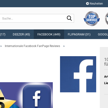
Neuheiten
Sprache auswählen
Suche...
E-Mai
Währung auswählen
(17)
DEEZER (45)
FACEBOOK (449)
FLIPAGRAM (31)
GOOGLE
Pass
»
»
Internationale Facebook FanPage Reviews
Lieferland
10
fü
Konto e
Ar
Passwo
Li