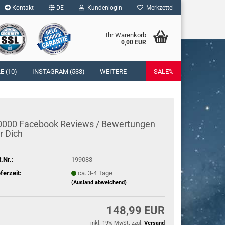
Kontakt
DE
Kundenlogin
Merkzettel
Ihr Warenkorb
0,00 EUR
l
 (10)
INSTAGRAM (533)
WEITERE
SALE%
wort
000 Face­book Re­views / Be­wer­tun­gen
r Dich
rstellen
t.Nr.:
199083
rt vergessen?
eferzeit:
ca. 3-4 Tage
(Ausland abweichend)
148,99 EUR
inkl. 19% MwSt. zzgl.
Versand