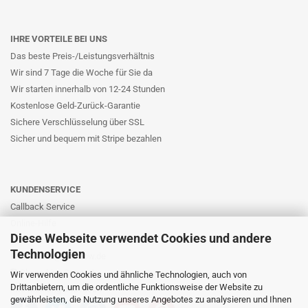
IHRE VORTEILE BEI UNS
Das beste Preis-/Leistungsverhältnis
Wir sind 7 Tage die Woche für Sie da
Wir starten innerhalb von 12-24 Stunden
Kostenlose Geld-Zurück-Garantie
Sichere Verschlüsselung über SSL
Sicher und bequem mit Stripe bezahlen
KUNDENSERVICE
Callback Service
Online-Hilfe
Diese Webseite verwendet Cookies und andere
Kontaktformular
Technologien
E-Mail: info@likernow.de
Skype Live Support
Wir verwenden Cookies und ähnliche Technologien, auch von
Drittanbietern, um die ordentliche Funktionsweise der Website zu
Ihre Meinung und Ideen
gewährleisten, die Nutzung unseres Angebotes zu analysieren und Ihnen