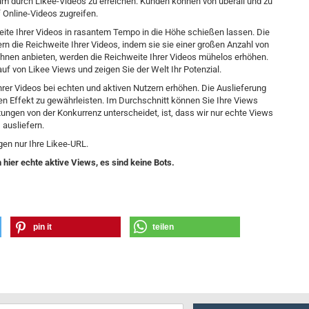
likum durch Likee-Videos zu erreichen. Kunden können von überall und zu
f Online-Videos zugreifen.
weite Ihrer Videos in rasantem Tempo in die Höhe schießen lassen. Die
tern die Reichweite Ihrer Videos, indem sie sie einer großen Anzahl von
hnen anbieten, werden die Reichweite Ihrer Videos mühelos erhöhen.
f von Likee Views und zeigen Sie der Welt Ihr Potenzial.
 Ihrer Videos bei echten und aktiven Nutzern erhöhen. Die Auslieferung
ichen Effekt zu gewährleisten. Im Durchschnitt können Sie Ihre Views
ungen von der Konkurrenz unterscheidet, ist, dass wir nur echte Views
ausliefern.
gen nur Ihre Likee-URL.
hier echte aktive Views, es sind keine Bots.
pin it
teilen