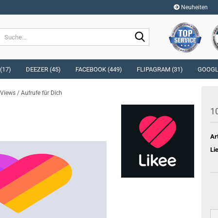
Neuheiten
Sprache auswählen
Suche...
E-Mai
Währung auswählen
(17)
DEEZER (45)
FACEBOOK (449)
FLIPAGRAM (31)
GOOGLE
Pass
Views / Aufrufe für Dich
Lieferland
10
Ar
Konto e
Li
Passwo