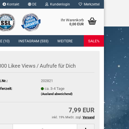
Kontakt
DE
Kundenlogin
Merkzettel
Ihr Warenkorb
0,00 EUR
l
 (10)
INSTAGRAM (533)
WEITERE
SALE%
wort
00 Likee Views / Auf­ru­fe für Dich
t.Nr.:
202821
rstellen
eferzeit:
ca. 3-4 Tage
rt vergessen?
(Ausland abweichend)
7,99 EUR
inkl. 19% MwSt. zzgl.
Versand