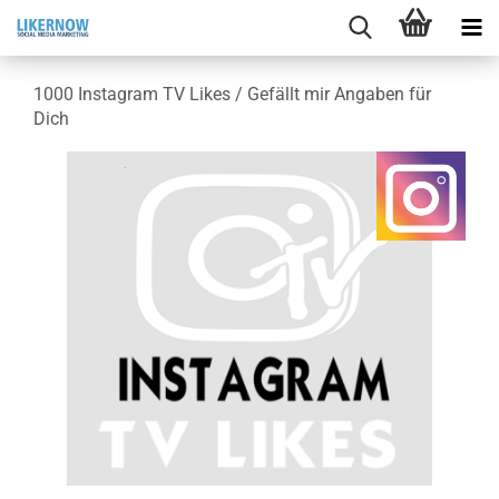
1000 In­sta­gram TV Likes / Ge­fällt mir An­ga­ben für
Dich