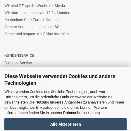
Wir sind 7 Tage die Woche für Sie da
Wir starten innerhalb von 12-24 Stunden
Kostenlose Geld-Zurück-Garantie
Sichere Verschlüsselung über SSL
Sicher und bequem mit Stripe bezahlen
KUNDENSERVICE
Callback Service
Online-Hilfe
Diese Webseite verwendet Cookies und andere
Kontaktformular
Technologien
E-Mail: info@likernow.de
Skype Live Support
Wir verwenden Cookies und ähnliche Technologien, auch von
Drittanbietern, um die ordentliche Funktionsweise der Website zu
Ihre Meinung und Ideen
gewährleisten, die Nutzung unseres Angebotes zu analysieren und Ihnen
ein bestmögliches Einkaufserlebnis bieten zu können. Weitere
Informationen finden Sie in unserer
Datenschutzerklärung
.
FACEBOOK
Alle Akzeptieren