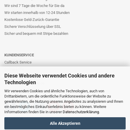
Wir sind 7 Tage die Woche für Sie da
Wir starten innerhalb von 12-24 Stunden
Kostenlose Geld-Zurück-Garantie
Sichere Verschlüsselung über SSL
Sicher und bequem mit Stripe bezahlen
KUNDENSERVICE
Callback Service
Online-Hilfe
Diese Webseite verwendet Cookies und andere
Kontaktformular
Technologien
E-Mail: info@likernow.de
Skype Live Support
Wir verwenden Cookies und ähnliche Technologien, auch von
Drittanbietern, um die ordentliche Funktionsweise der Website zu
Ihre Meinung und Ideen
gewährleisten, die Nutzung unseres Angebotes zu analysieren und Ihnen
ein bestmögliches Einkaufserlebnis bieten zu können. Weitere
Informationen finden Sie in unserer
Datenschutzerklärung
.
FACEBOOK
Alle Akzeptieren