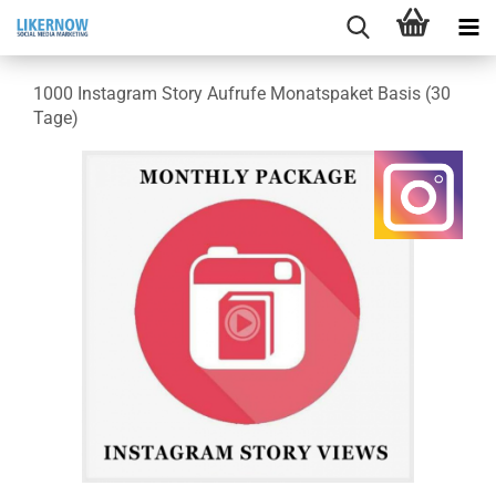
1000 In­sta­gram Story Auf­ru­fe Mo­nats­pa­ket Basis (30
Tage)