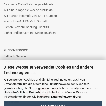
Das beste Preis-/Leistungsverhältnis
Wir sind 7 Tage die Woche für Sie da
Wir starten innerhalb von 12-24 Stunden
Kostenlose Geld-Zurück-Garantie
Sichere Verschlüsselung über SSL
Sicher und bequem mit Stripe bezahlen
KUNDENSERVICE
Callback Service
Online-Hilfe
Diese Webseite verwendet Cookies und andere
Kontaktformular
Technologien
E-Mail: info@likernow.de
Skype Live Support
Wir verwenden Cookies und ähnliche Technologien, auch von
Drittanbietern, um die ordentliche Funktionsweise der Website zu
Ihre Meinung und Ideen
gewährleisten, die Nutzung unseres Angebotes zu analysieren und Ihnen
ein bestmögliches Einkaufserlebnis bieten zu können. Weitere
Informationen finden Sie in unserer
Datenschutzerklärung
.
FACEBOOK
Alle Akzeptieren