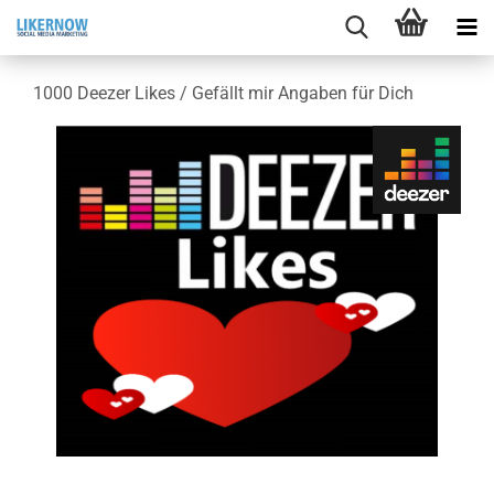
1000 Deezer Likes / Ge­fällt mir An­ga­ben für Dich