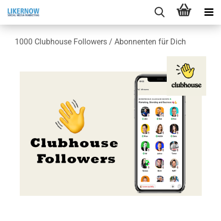
1000 Club­house Fol­lowers / Abon­nen­ten für Dich