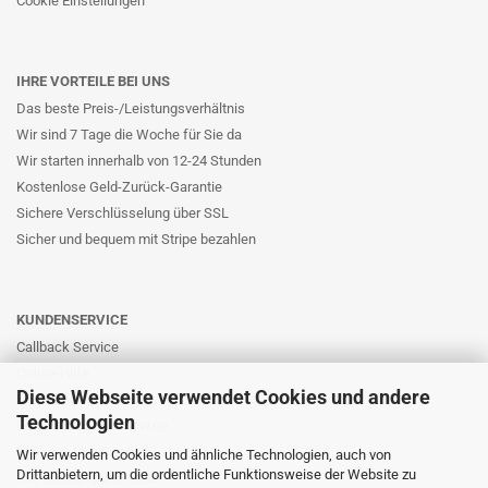
Cookie Einstellungen
IHRE VORTEILE BEI UNS
Das beste Preis-/Leistungsverhältnis
Wir sind 7 Tage die Woche für Sie da
Wir starten innerhalb von 12-24 Stunden
Kostenlose Geld-Zurück-Garantie
Sichere Verschlüsselung über SSL
Sicher und bequem mit Stripe bezahlen
KUNDENSERVICE
Callback Service
Online-Hilfe
Diese Webseite verwendet Cookies und andere
Kontaktformular
Technologien
E-Mail: info@likernow.de
Skype Live Support
Wir verwenden Cookies und ähnliche Technologien, auch von
Drittanbietern, um die ordentliche Funktionsweise der Website zu
Ihre Meinung und Ideen