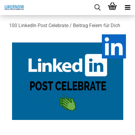
100 Lin­ke­dIn Post Ce­le­bra­te / Bei­trag Fei­ern für Dich