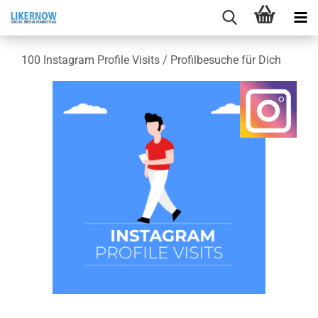
100 In­sta­gram Pro­fi­le Vi­sits / Pro­fil­be­su­che für Dich