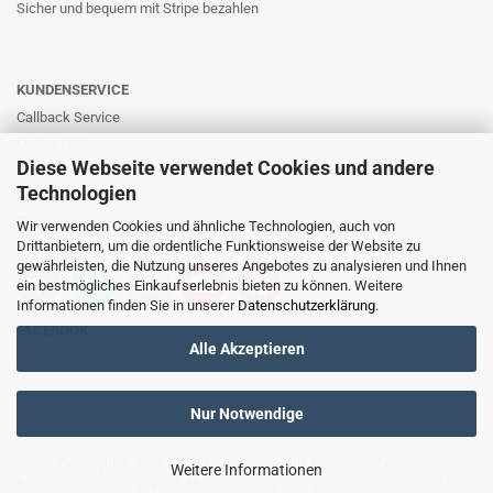
Sicher und bequem mit Stripe bezahlen
KUNDENSERVICE
Callback Service
Online-Hilfe
Diese Webseite verwendet Cookies und andere
Kontaktformular
Technologien
E-Mail: info@likernow.de
Skype Live Support
Wir verwenden Cookies und ähnliche Technologien, auch von
Drittanbietern, um die ordentliche Funktionsweise der Website zu
Ihre Meinung und Ideen
gewährleisten, die Nutzung unseres Angebotes zu analysieren und Ihnen
ein bestmögliches Einkaufserlebnis bieten zu können. Weitere
Informationen finden Sie in unserer
Datenschutzerklärung
.
FACEBOOK
Alle Akzeptieren
Nur Notwendige
Copyright © 2016-2025
Likernow.de
. Alle Rechte vorbehalten.
Weitere Informationen
Preisangaben inkl. gesetzl. MwSt. und zzgl. der gewählten
Serviceleistung
.