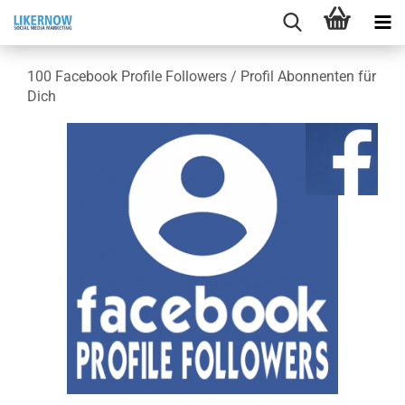
100 Face­book Pro­fi­le Fol­lowers / Pro­fil Abon­nen­ten für
Dich