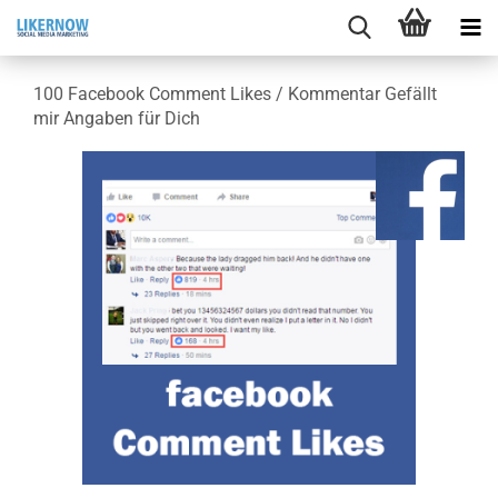
100 Face­book Com­ment Likes / Kom­men­tar Ge­fällt
mir An­ga­ben für Dich