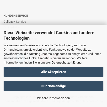
KUNDENSERVICE
Callback Service
Online-Hilfe
Diese Webseite verwendet Cookies und andere
Kontaktformular
Technologien
E-Mail: info@likernow.de
Skype Live Support
Wir verwenden Cookies und ähnliche Technologien, auch von
Drittanbietern, um die ordentliche Funktionsweise der Website zu
Ihre Meinung und Ideen
gewährleisten, die Nutzung unseres Angebotes zu analysieren und Ihnen
ein bestmögliches Einkaufserlebnis bieten zu können. Weitere
Informationen finden Sie in unserer
Datenschutzerklärung
.
FACEBOOK
Alle Akzeptieren
Nur Notwendige
Copyright © 2016-2025
Likernow.de
. Alle Rechte vorbehalten.
Weitere Informationen
Preisangaben inkl. gesetzl. MwSt. und zzgl. der gewählten
Serviceleistung
.