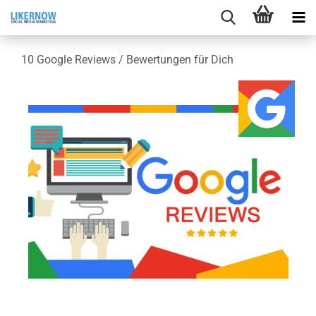
10 Goog­le Re­views / Be­wer­tun­gen für Dich