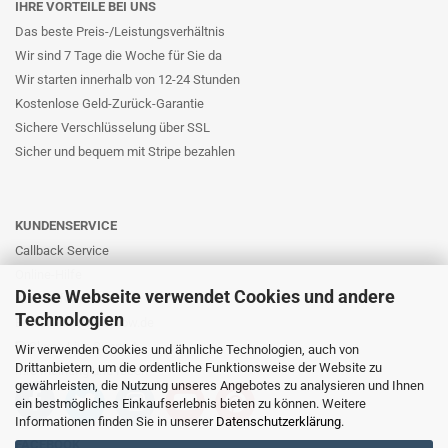
IHRE VORTEILE BEI UNS
Das beste Preis-/Leistungsverhältnis
Wir sind 7 Tage die Woche für Sie da
Wir starten innerhalb von 12-24 Stunden
Kostenlose Geld-Zurück-Garantie
Sichere Verschlüsselung über SSL
Sicher und bequem mit Stripe bezahlen
KUNDENSERVICE
Callback Service
Online-Hilfe
Diese Webseite verwendet Cookies und andere
Kontaktformular
Technologien
E-Mail: info@likernow.de
Skype Live Support
Wir verwenden Cookies und ähnliche Technologien, auch von
Drittanbietern, um die ordentliche Funktionsweise der Website zu
Ihre Meinung und Ideen
gewährleisten, die Nutzung unseres Angebotes zu analysieren und Ihnen
ein bestmögliches Einkaufserlebnis bieten zu können. Weitere
Informationen finden Sie in unserer
Datenschutzerklärung
.
FACEBOOK