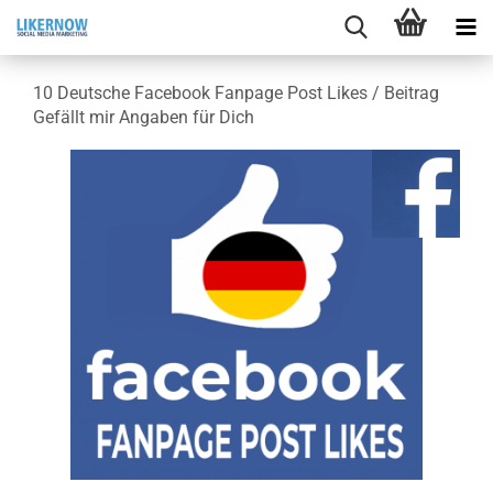
10 Deut­sche Face­book Fan­page Post Likes / Bei­trag
Ge­fällt mir An­ga­ben für Dich